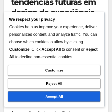
a fidelização do cliente.
We respect your privacy
Cookies help us improve your experience, deliver
personalized content, and analyze traffic. You can
choose which cookies to allow by clicking
Customize
. Click
Accept All
to consent or
Reject
All
to decline non-essential cookies.
Quais são as
Customize
tendências futuras em
Reject All
design de experiência
Accept All
do usuário?