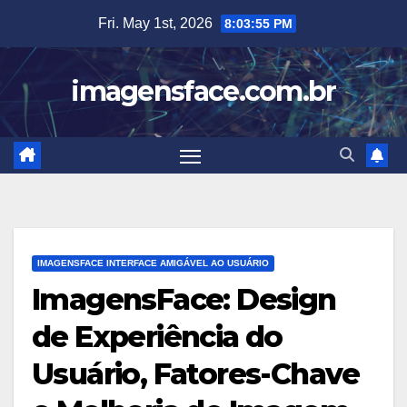
Skip
Fri. May 1st, 2026
8:03:56 PM
to
content
imagensface.com.br
IMAGENSFACE INTERFACE AMIGÁVEL AO USUÁRIO
ImagensFace: Design
de Experiência do
Usuário, Fatores-Chave