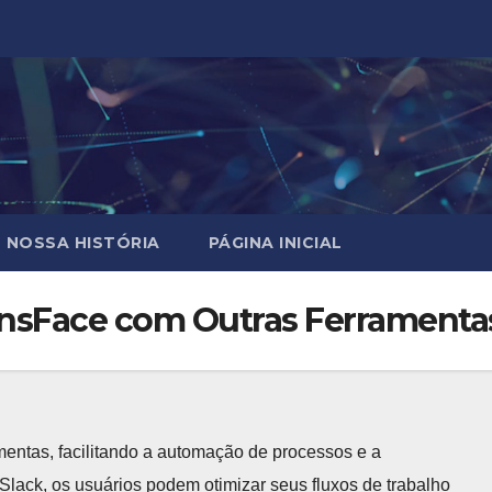
NOSSA HISTÓRIA
PÁGINA INICIAL
nsFace com Outras Ferramenta
entas, facilitando a automação de processos e a
lack, os usuários podem otimizar seus fluxos de trabalho