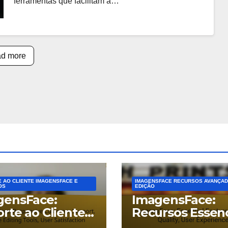
ferramentas que facilitam a…
d more
 AO CLIENTE IMAGENSFACE E
IMAGENSFACE RECURSOS AVANÇAD
OS
EDIÇÃO
gensFace:
ImagensFace:
rte ao Cliente
Recursos Essenc
onsivo,
Qualidade da