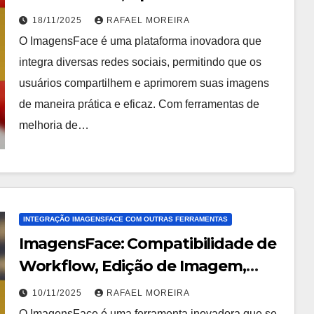
Imagens, Experiência do Usuário
18/11/2025
RAFAEL MOREIRA
O ImagensFace é uma plataforma inovadora que
integra diversas redes sociais, permitindo que os
usuários compartilhem e aprimorem suas imagens
de maneira prática e eficaz. Com ferramentas de
melhoria de…
INTEGRAÇÃO IMAGENSFACE COM OUTRAS FERRAMENTAS
ImagensFace: Compatibilidade de
Workflow, Edição de Imagem,
Seleção de Ferramenta
10/11/2025
RAFAEL MOREIRA
O ImagensFace é uma ferramenta inovadora que se