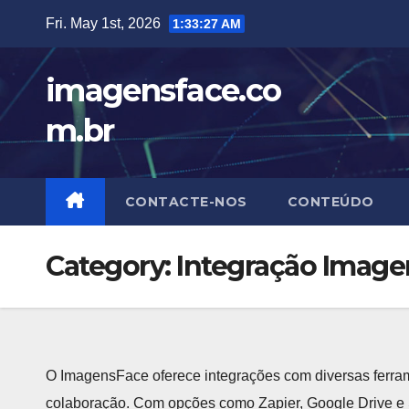
Skip
Fri. May 1st, 2026
1:33:28 AM
to
content
imagensface.co
m.br
CONTACTE-NOS
CONTEÚDO
Category:
Integração Image
O ImagensFace oferece integrações com diversas ferram
colaboração. Com opções como Zapier, Google Drive e S