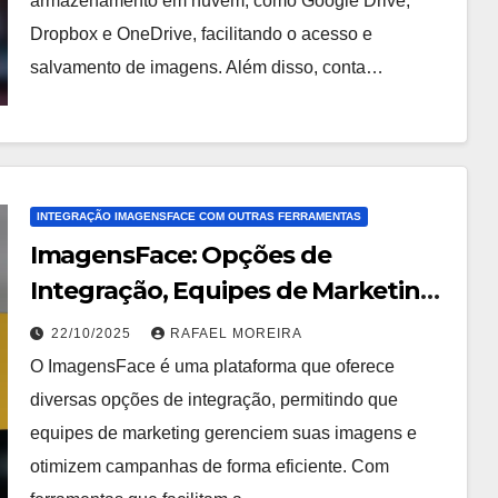
armazenamento em nuvem, como Google Drive,
Dropbox e OneDrive, facilitando o acesso e
salvamento de imagens. Além disso, conta…
INTEGRAÇÃO IMAGENSFACE COM OUTRAS FERRAMENTAS
ImagensFace: Opções de
Integração, Equipes de Marketing,
Comparação de Software
22/10/2025
RAFAEL MOREIRA
O ImagensFace é uma plataforma que oferece
diversas opções de integração, permitindo que
equipes de marketing gerenciem suas imagens e
otimizem campanhas de forma eficiente. Com