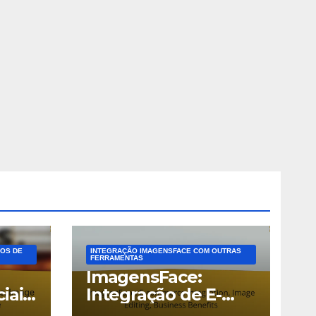
OS DE
INTEGRAÇÃO IMAGENSFACE COM OUTRAS
FERRAMENTAS
ImagensFace:
iais,
Integração de E-
commerce, Edição