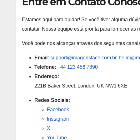
Entre em Contato Conos
Estamos aqui para ajudar! Se você tiver alguma dúvid
contatar. Nossa equipe está pronta para fornecer a
Você pode nos alcançar através dos seguintes canais
Email:
support@imagensface.com.br
,
hello@im
Telefone:
+44 123 456 7890
Endereço:
221B Baker Street, London, UK NW1 6XE
Redes Sociais:
Facebook
Instagram
X
YouTube