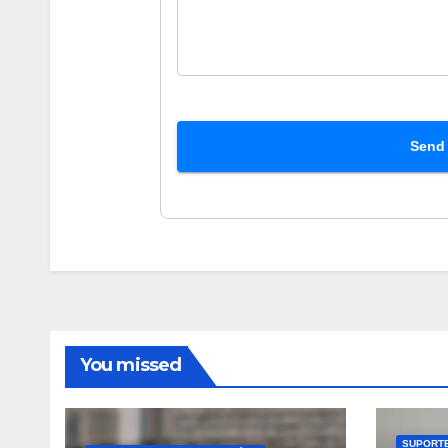
Send
You missed
SUPORTE