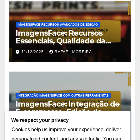
IMAGENSFACE RECURSOS AVANÇADOS DE EDIÇÃO
ImagensFace: Recursos
Essenciais, Qualidade da
Imagem, Experiência do
11/12/2025
RAFAEL MOREIRA
Usuário
INTEGRAÇÃO IMAGENSFACE COM OUTRAS FERRAMENTAS
ImagensFace: Integração de
E-commerce, Edição de
Imagens, Benefícios
We respect your privacy
11/12/2025
RAFAEL MOREIRA
Empresariais
Cookies help us improve your experience, deliver
personalized content, and analyze traffic. You can