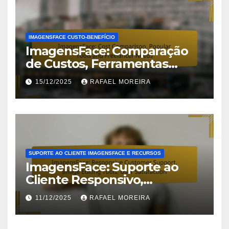
IMAGENSFACE CUSTO-BENEFÍCIO
ImagensFace: Comparação
de Custos, Ferramentas
Populares e Necessidades de
15/12/2025
RAFAEL MOREIRA
Freelancer
SUPORTE AO CLIENTE IMAGENSFACE E RECURSOS
ImagensFace: Suporte ao
Cliente Responsivo,
Ferramentas de Edição de
11/12/2025
RAFAEL MOREIRA
Imagem, Satisfação do
Usuário