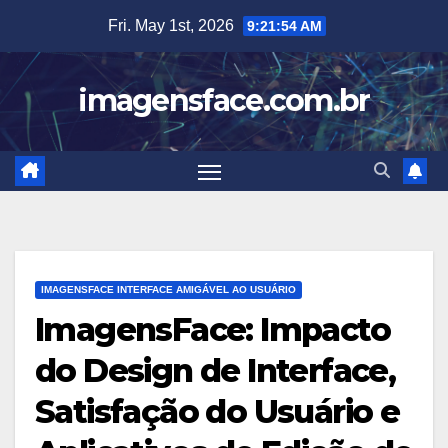
Skip
Fri. May 1st, 2026
9:21:55 AM
to
content
imagensface.com.br
IMAGENSFACE INTERFACE AMIGÁVEL AO USUÁRIO
ImagensFace: Impacto
do Design de Interface,
Satisfação do Usuário e