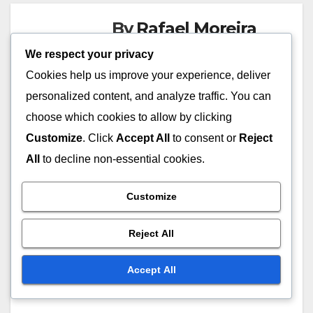
By
Rafael Moreira
Rafael é um especialista em
We respect your privacy
soluções de hospedagem
Cookies help us improve your experience, deliver
gerenciada, com mais de 10
personalized content, and analyze traffic. You can
anos de experiência no setor.
choose which cookies to allow by clicking
Ele adora ajudar empresas a
Customize
. Click
Accept All
to consent or
Reject
otimizar sua presença online e
All
to decline non-essential cookies.
garantir que seus sites
funcionem sem problemas. Além
Customize
de seu trabalho, Rafael é um
Reject All
entusiasta da tecnologia e gosta
de compartilhar suas ideias em
Accept All
blogs e conferências.