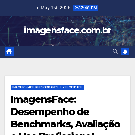
Skip
Fri. May 1st, 2026
2:37:49 PM
to
content
imagensface.com.br
IMAGENSFACE PERFORMANCE E VELOCIDADE
ImagensFace:
Desempenho de
Benchmarks, Avaliação