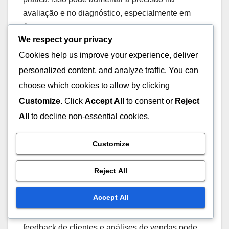
avaliação e no diagnóstico, especialmente em
áreas complexas como a cirurgia.
We respect your privacy
Integração de Dados
Cookies help us improve your experience, deliver
personalized content, and analyze traffic. You can
Multimídia
choose which cookies to allow by clicking
Customize
. Click
Accept All
to consent or
Reject
A integração de dados multimídia nas ferramentas
de avaliação de imagem está se tornando uma
All
to decline non-essential cookies.
tendência significativa. Isso envolve combinar
imagens com informações textuais, vídeos e
Customize
dados em tempo real para fornecer uma análise
Reject All
mais completa e contextualizada.
Accept All
Por exemplo, em um ambiente de marketing, a
combinação de imagens de produtos com
feedback de clientes e análises de vendas pode