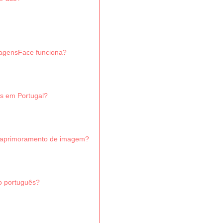
agensFace funciona?
os em Portugal?
de aprimoramento de imagem?
o português?