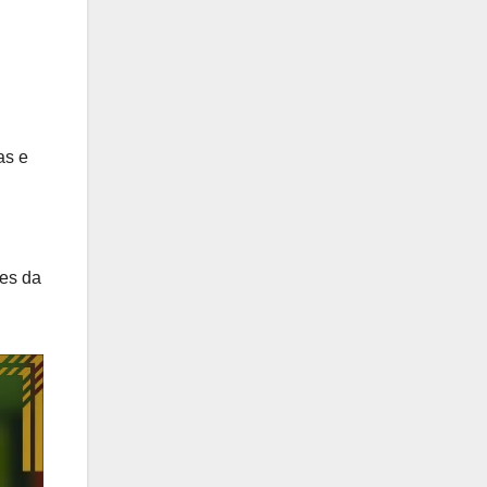
as e
tes da