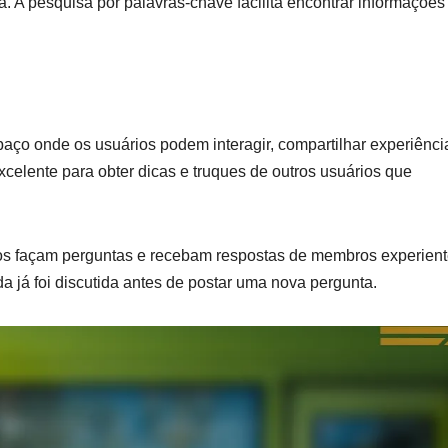
 A pesquisa por palavras-chave facilita encontrar informações
o onde os usuários podem interagir, compartilhar experiênci
celente para obter dicas e truques de outros usuários que
ios façam perguntas e recebam respostas de membros experien
a já foi discutida antes de postar uma nova pergunta.