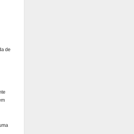
da de
nte
 em
 uma